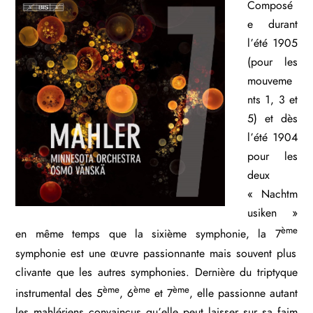
Composé
e durant
l’été 1905
(pour les
mouveme
nts 1, 3 et
5) et dès
l’été 1904
pour les
deux
« Nachtm
usiken »
ème
en même temps que la sixième symphonie, la 7
symphonie est une œuvre passionnante mais souvent plus
clivante que les autres symphonies. Dernière du triptyque
ème
ème
ème
instrumental des 5
, 6
et 7
, elle passionne autant
les mahlériens convaincus qu’elle peut laisser sur sa faim