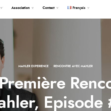
Association
Contact
Français
Français
English
MAHLER EXPERIENCE
·
RENCONTRE AVEC MAHLER
: Première Renc
hler, Episode 