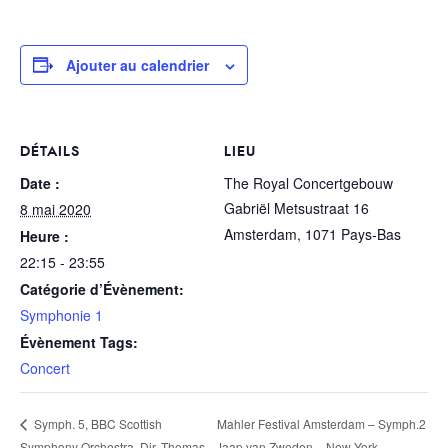
Ajouter au calendrier
DÉTAILS
LIEU
Date :
The Royal Concertgebouw
Gabriël Metsustraat 16
8 mai 2020
Amsterdam
,
1071
Pays-Bas
Heure :
22:15 - 23:55
Catégorie d’Évènement:
Symphonie 1
Évènement Tags:
Concert
Mahler Festival Amsterdam – Symph.2
Symph. 5, BBC Scottish
Symphony Orchestra, Dir. Thomas
– Jaap van Zweden – New York